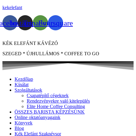
kekelefant
acebook
Instagram
Tripadvisor
Foursquare
KÉK ELEFÁNT KÁVÉZÓ
SZEGED * ÚJHULLÁMOS * COFFEE TO GO
Kezdőlap
Kínálat
Szolgáltatások
Csapatépítő cégeknek
Rendezvényekre való kitelepülés
Elite Home Coffee Consulting
ÖSSZES BARISTA KÉPZÉSÜNK
Online oktatóanyagaink
Könyvek
Blog
Kék Elefánt Szaknévsor