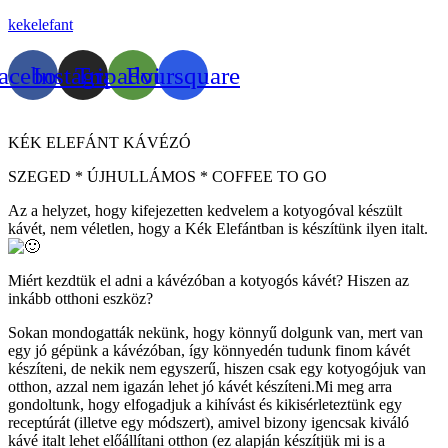
kekelefant
acebook
Instagram
Tripadvisor
Foursquare
KÉK ELEFÁNT KÁVÉZÓ
SZEGED * ÚJHULLÁMOS * COFFEE TO GO
Az a helyzet, hogy kifejezetten kedvelem a kotyogóval készült
kávét, nem véletlen, hogy a Kék Elefántban is készítünk ilyen italt.
Miért kezdtük el adni a kávézóban a kotyogós kávét? Hiszen az
inkább otthoni eszköz?
Sokan mondogatták nekünk, hogy könnyű dolgunk van, mert van
egy jó gépünk a kávézóban, így könnyedén tudunk finom kávét
készíteni, de nekik nem egyszerű, hiszen csak egy kotyogójuk van
otthon, azzal nem igazán lehet jó kávét készíteni.Mi meg arra
gondoltunk, hogy elfogadjuk a kihívást és kikisérleteztünk egy
receptúrát (illetve egy módszert), amivel bizony igencsak kiváló
kávé italt lehet előállítani otthon (ez alapján készítjük mi is a