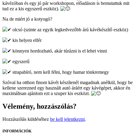
kávézóban és egy jó pár workshopon, előadáson is bemutattuk mit
tud ez a kis egyszerű eszköz).
Na de miért jó a kotyogó?
olcsó (szinte az egyik legkedvezőbb árú kávékészítő eszköz)
kis helyen elfér
könnyen hordozható, akár túrázni is el lehet vinni
egyszerű
strapabíró, nem kell félni, hogy hamar tönkremegy
Szóval ha otthon finom kávét készítenél magadnak anélkül, hogy be
kellene szerezned egy használt autó áráért egy kávégépet, akkor én
maximálisan ajánlom ezt a szuper kis eszközt.
Vélemény, hozzászólás?
Hozzászólás küldéséhez
be kell jelentkezni
.
INFORMÁCIÓK