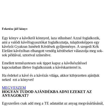
Feketézz jól! könyv
Egy könyv a kávékról könnyed, laza stílusban! Azzal foglalkozik,
ami a valódi kávéfogyasztókat foglalkoztatja, tulajdonképpen egy
kávézói Gyakran Ismételt Kérdések gyűjteménye. A szegedi Kék
Elefánt kávézóban elhangott vendég kérdéseket válaszolja meg sok-
sok példával, sztorival színesítve.
Emellett természetesen sok tippet kapsz a kávékészítéssel
kapcsolatban illetve foglalkozunk a kávéskarrierrel is.
Ha érdekel a kávé és a kávézás világa, akkor kifejezetten ajánljuk
neked ezt a könyvet!
MEGVESZEM
HOGYAN TUDOD AJÁNDÉKBA ADNI EZEKET AZ
ANYAGOKAT?
Egyszerűen csak add meg a TE adataidat az anyag megvásárlásánál,