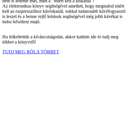
nem is lehetne más, mint a “Miért kell a kiskanál”!
Az elektronikus könyv segítségével amellett, hogy megtudod miért
kell az eszpresszóhoz kávéskanál, sokkal tudatosabb kávéfogyasztó
is leszel és a benne rejlő leírások segítségével még jobb kávékat is
tudsz készíteni majd.
Ha felkeltettük a kíváncsiságodat, akkor kattints ide és tudj meg
többet a könyvről!
TUDJ MEG RÓLA TÖBBET