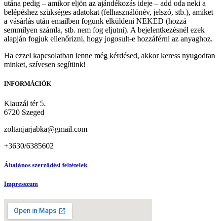
utána pedig – amikor eljön az ajándékozás ideje – add oda neki a
belépéshez szükséges adatokat (felhasználónév, jelszó, stb.), amiket
a vásárlás után emailben fogunk elküldeni NEKED (hozzá
semmilyen számla, stb. nem fog eljutni). A bejelentkezésnél ezek
alapján fogjuk ellenőrizni, hogy jogosult-e hozzáférni az anyaghoz.
Ha ezzel kapcsolatban lenne még kérdésed, akkor keress nyugodtan
minket, szívesen segítünk!
INFORMÁCIÓK
Klauzál tér 5.
6720 Szeged
zoltanjarjabka@gmail.com
+3630/6385602
Általános szerződési feltételek
Impresszum