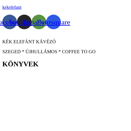
kekelefant
acebook
Instagram
Tripadvisor
Foursquare
KÉK ELEFÁNT KÁVÉZÓ
SZEGED * ÚJHULLÁMOS * COFFEE TO GO
KÖNYVEK